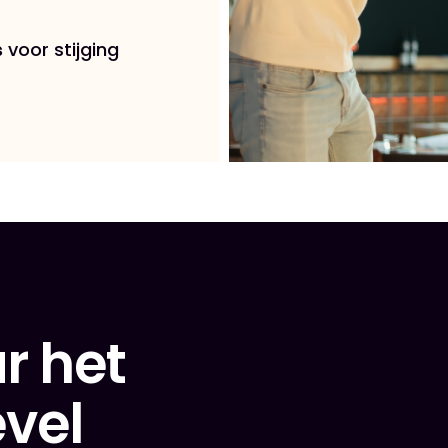
s
voor stijging
r het
evel