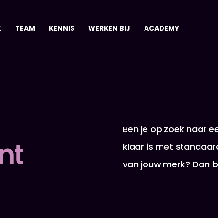
K
TEAM
KENNIS
WERKEN BIJ
ACADEMY
Ben je op zoek naar e
nt
klaar is met ​standaar
van jouw merk? Dan ​be