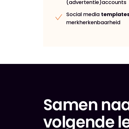
(advertentie)accounts
Social media
template
merkherkenbaarheid
Samen naa
volgende l