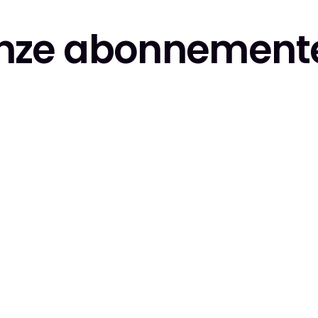
nze abonnement
Meest gekozen!
Boost
2x
2x per week
social post
1x
1x per maand
social media
ad
advertentie-campagne +
e +
€2
€250 advertentiebudget