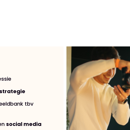
essie
strategie
beeldbank tbv
ren
social media