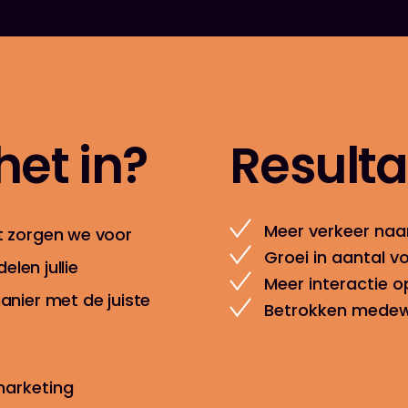
et in?
Result
Meer verkeer naa
 zorgen we voor
Groei in aantal v
elen jullie
Meer interactie o
nier met de juiste
Betrokken medew
marketing